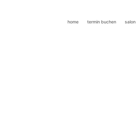
home
termin buchen
salon