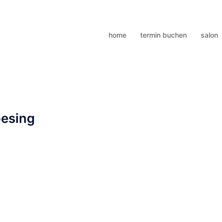
home
termin buchen
salon
oesing