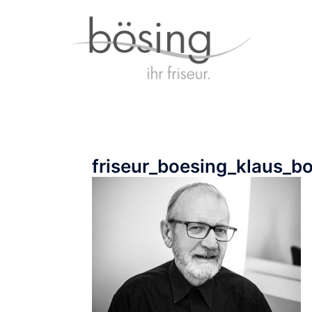
Zum
Inhalt
springen
friseur_boesing_klaus_b